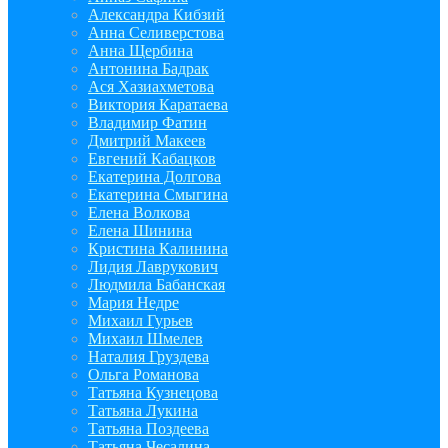
Александра Кибзий
Анна Селиверстова
Анна Щербина
Антонина Бадрак
Ася Хазиахметова
Виктория Каратаева
Владимир Фатин
Дмитрий Макеев
Евгений Кабацков
Екатерина Долгова
Екатерина Смыгина
Елена Волкова
Елена Шинина
Кристина Калинина
Лидия Лаврукович
Людмила Бабанская
Мария Недре
Михаил Гурьев
Михаил Шмелев
Наталия Груздева
Ольга Романова
Татьяна Кузнецова
Татьяна Лукина
Татьяна Поздеева
Татьяна Чесалина