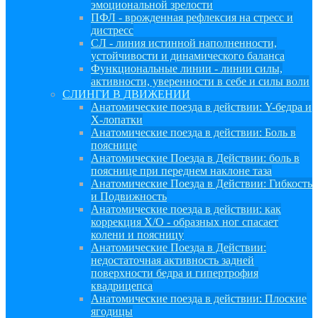
эмоциональной зрелости
ПФЛ - врожденная рефлексия на стресс и
дистресс
СЛ - линия истинной наполненности,
устойчивости и динамического баланса
Функциональные линии - линии силы,
активности, уверенности в себе и силы воли
СЛИНГИ В ДВИЖЕНИИ
Анатомические поезда в действии: Y-бедра и
Х-лопатки
Анатомические поезда в действии: Боль в
пояснице
Анатомические Поезда в Действии: боль в
пояснице при переднем наклоне таза
Анатомические Поезда в Действии: Гибкость
и Подвижность
Анатомические поезда в действии: как
коррекция Х/О - образных ног спасает
колени и поясницу
Анатомические Поезда в Действии:
недостаточная активность задней
поверхности бедра и гипертрофия
квадрицепса
Анатомические поезда в действии: Плоские
ягодицы