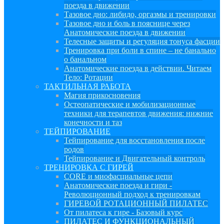
поезда в движении
Тазовое дно: либидо, оргазмы и тренировки
Тазовое дно и боль в пояснице через
Анатомические поезда в движении
Телесные защиты и регуляция тонуса фасции
Тренировка при боли в спине – не банально
о банальном
Анатомические поезда в действии. Читаем
Тело: Ротации
ТАКТИЛЬНАЯ РАБОТА
Магия прикосновения
Остеопатические и мобилизационные
техники для терапевтов движения: нижние
конечности и таз
ТЕЙПИРОВАНИЕ
Тейпирование для восстановления после
родов
Тейпирование и Двигательный контроль
ТРЕНИРОВКА С ГИРЕЙ
CORE и миофасциальные цепи
Анатомические поезда и гири -
Революционный подход к тренировкам
ГИРЕВОЙ РОТАЦИОННЫЙ ПИЛАТЕС
От пилатеса к гире - Базовый курс
ПИЛАТЕС И ФУНКЦИОНАЛЬНЫЙ