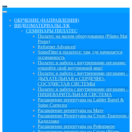
ОБУЧЕНИЕ (НАПРАВЛЕНИЯ)
ВИДЕОМАТЕРИАЛЫ Л/К
СЕМИНАРЫ ПИЛАТЕС
Пилатес на малом оборудовании (Pilates Mat
Props)
Reformer Advanced
SpineFitter в пилатесе: там, где начинается
осознанность
Пилатес и работа с внутренними органами:
откройте свой внутренний мир!
Пилатес и работа с внутренними органами –
ДЫХАТЕЛЬНАЯ и СЕРДЕЧНО-
СОСУДИСТАЯ СИСТЕМЫ
Пилатес и работа с внутренними органами –
ПИЩЕВАРИТЕЛЬНАЯ СИСТЕМА
Расширение репертуара на Ladder Barrel &
Spine Corrector
Расширение репертуара на Мате
Расширение Репертуара на Столе-Трапеции /
Кадиллаке
Расширение репертуара на Реформере
Расширение репертуара на Стуле (Pilates