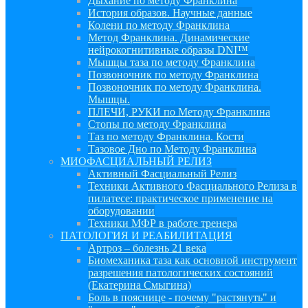
Дыхание по методу Франклина
История образов. Научные данные
Колени по методу Франклина
Метод Франклина. Динамические
нейрокогнитивные образы DNI™
Мышцы таза по методу Франклина
Позвоночник по методу Франклина
Позвоночник по методу Франклина.
Мышцы.
ПЛЕЧИ, РУКИ по Методу Франклина
Стопы по методу Франклина
Таз по методу Франклина. Кости
Тазовое Дно по Методу Франклина
МИОФАСЦИАЛЬНЫЙ РЕЛИЗ
Активный Фасциальный Релиз
Техники Активного Фасциального Релиза в
пилатесе: практическое применение на
оборудовании
Техники МФР в работе тренера
ПАТОЛОГИЯ И РЕАБИЛИТАЦИЯ
Артроз – болезнь 21 века
Биомеханика таза как основной инструмент
разрешения патологических состояний
(Екатерина Смыгина)
Боль в пояснице - почему "растянуть" и