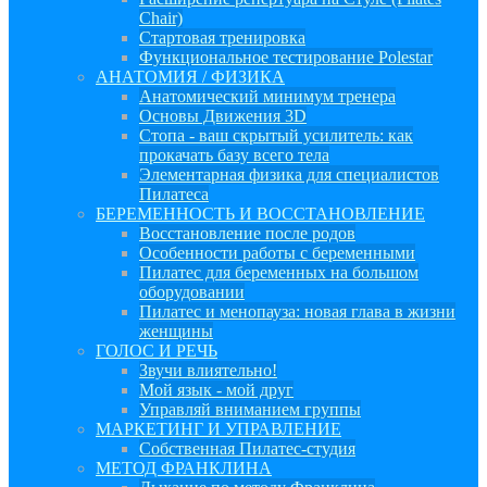
Chair)
Стартовая тренировка
Функциональное тестирование Polestar
АНАТОМИЯ / ФИЗИКА
Анатомический минимум тренера
Основы Движения 3D
Стопа - ваш скрытый усилитель: как
прокачать базу всего тела
Элементарная физика для специалистов
Пилатеса
БЕРЕМЕННОСТЬ И ВОССТАНОВЛЕНИЕ
Восстановление после родов
Особенности работы с беременными
Пилатес для беременных на большом
оборудовании
Пилатес и менопауза: новая глава в жизни
женщины
ГОЛОС И РЕЧЬ
Звучи влиятельно!
Мой язык - мой друг
Управляй вниманием группы
МАРКЕТИНГ И УПРАВЛЕНИЕ
Собственная Пилатес-студия
МЕТОД ФРАНКЛИНА