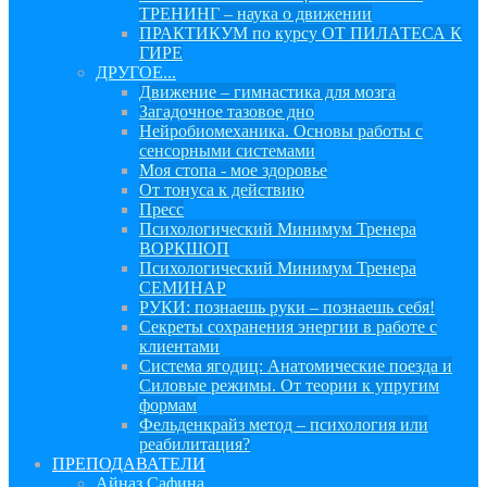
ТРЕНИНГ – наука о движении
ПРАКТИКУМ по курсу ОТ ПИЛАТЕСА К
ГИРЕ
ДРУГОЕ...
Движение – гимнастика для мозга
Загадочное тазовое дно
Нейробиомеханика. Основы работы с
сенсорными системами
Моя стопа - мое здоровье
От тонуса к действию
Пресс
Психологический Минимум Тренера
ВОРКШОП
Психологический Минимум Тренера
СЕМИНАР
РУКИ: познаешь руки – познаешь себя!
Секреты сохранения энергии в работе с
клиентами
Система ягодиц: Анатомические поезда и
Силовые режимы. От теории к упругим
формам
Фельденкрайз метод – психология или
реабилитация?
ПРЕПОДАВАТЕЛИ
Айназ Сафина