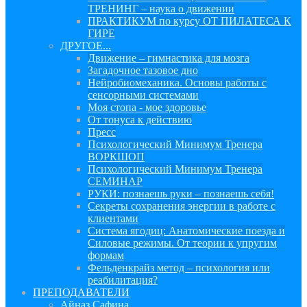
ТРЕНИНГ – наука о движении
ПРАКТИКУМ по курсу ОТ ПИЛАТЕСА К
ГИРЕ
ДРУГОЕ...
Движение – гимнастика для мозга
Загадочное тазовое дно
Нейробиомеханика. Основы работы с
сенсорными системами
Моя стопа - мое здоровье
От тонуса к действию
Пресс
Психологический Минимум Тренера
ВОРКШОП
Психологический Минимум Тренера
СЕМИНАР
РУКИ: познаешь руки – познаешь себя!
Секреты сохранения энергии в работе с
клиентами
Система ягодиц: Анатомические поезда и
Силовые режимы. От теории к упругим
формам
Фельденкрайз метод – психология или
реабилитация?
ПРЕПОДАВАТЕЛИ
Айназ Сафина