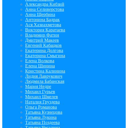
Александра Кибзий
Анна Селиверстова
Анна Щербина
Антонина Бадрак
Ася Хазиахметова
Виктория Каратаева
Владимир Фатин
Дмитрий Макеев
Евгений Кабацков
Екатерина Долгова
Екатерина Смыгина
Елена Волкова
Елена Шинина
Кристина Калинина
Лидия Лаврукович
Людмила Бабанская
Мария Недре
Михаил Гурьев
Михаил Шмелев
Наталия Груздева
Ольга Романова
Татьяна Кузнецова
Татьяна Лукина
Татьяна Поздеева
Татьяна Чесалина