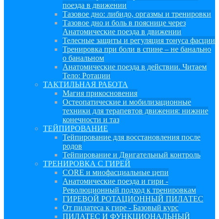
поезда в движении
Тазовое дно: либидо, оргазмы и тренировки
Тазовое дно и боль в пояснице через
Анатомические поезда в движении
Телесные защиты и регуляция тонуса фасции
Тренировка при боли в спине – не банально
о банальном
Анатомические поезда в действии. Читаем
Тело: Ротации
ТАКТИЛЬНАЯ РАБОТА
Магия прикосновения
Остеопатические и мобилизационные
техники для терапевтов движения: нижние
конечности и таз
ТЕЙПИРОВАНИЕ
Тейпирование для восстановления после
родов
Тейпирование и Двигательный контроль
ТРЕНИРОВКА С ГИРЕЙ
CORE и миофасциальные цепи
Анатомические поезда и гири -
Революционный подход к тренировкам
ГИРЕВОЙ РОТАЦИОННЫЙ ПИЛАТЕС
От пилатеса к гире - Базовый курс
ПИЛАТЕС И ФУНКЦИОНАЛЬНЫЙ