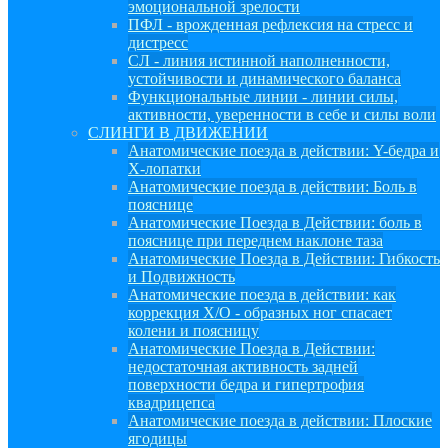
эмоциональной зрелости
ПФЛ - врожденная рефлексия на стресс и
дистресс
СЛ - линия истинной наполненности,
устойчивости и динамического баланса
Функциональные линии - линии силы,
активности, уверенности в себе и силы воли
СЛИНГИ В ДВИЖЕНИИ
Анатомические поезда в действии: Y-бедра и
Х-лопатки
Анатомические поезда в действии: Боль в
пояснице
Анатомические Поезда в Действии: боль в
пояснице при переднем наклоне таза
Анатомические Поезда в Действии: Гибкость
и Подвижность
Анатомические поезда в действии: как
коррекция Х/О - образных ног спасает
колени и поясницу
Анатомические Поезда в Действии:
недостаточная активность задней
поверхности бедра и гипертрофия
квадрицепса
Анатомические поезда в действии: Плоские
ягодицы