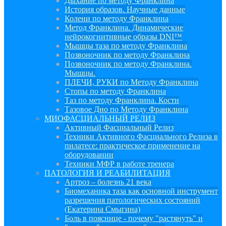
Дыхание по методу Франклина
История образов. Научные данные
Колени по методу Франклина
Метод Франклина. Динамические
нейрокогнитивные образы DNI™
Мышцы таза по методу Франклина
Позвоночник по методу Франклина
Позвоночник по методу Франклина.
Мышцы.
ПЛЕЧИ, РУКИ по Методу Франклина
Стопы по методу Франклина
Таз по методу Франклина. Кости
Тазовое Дно по Методу Франклина
МИОФАСЦИАЛЬНЫЙ РЕЛИЗ
Активный Фасциальный Релиз
Техники Активного Фасциального Релиза в
пилатесе: практическое применение на
оборудовании
Техники МФР в работе тренера
ПАТОЛОГИЯ И РЕАБИЛИТАЦИЯ
Артроз – болезнь 21 века
Биомеханика таза как основной инструмент
разрешения патологических состояний
(Екатерина Смыгина)
Боль в пояснице - почему "растянуть" и