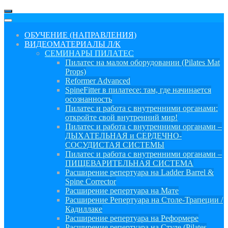
ОБУЧЕНИЕ (НАПРАВЛЕНИЯ)
ВИДЕОМАТЕРИАЛЫ Л/К
СЕМИНАРЫ ПИЛАТЕС
Пилатес на малом оборудовании (Pilates Mat
Props)
Reformer Advanced
SpineFitter в пилатесе: там, где начинается
осознанность
Пилатес и работа с внутренними органами:
откройте свой внутренний мир!
Пилатес и работа с внутренними органами –
ДЫХАТЕЛЬНАЯ и СЕРДЕЧНО-
СОСУДИСТАЯ СИСТЕМЫ
Пилатес и работа с внутренними органами –
ПИЩЕВАРИТЕЛЬНАЯ СИСТЕМА
Расширение репертуара на Ladder Barrel &
Spine Corrector
Расширение репертуара на Мате
Расширение Репертуара на Столе-Трапеции /
Кадиллаке
Расширение репертуара на Реформере
Расширение репертуара на Стуле (Pilates