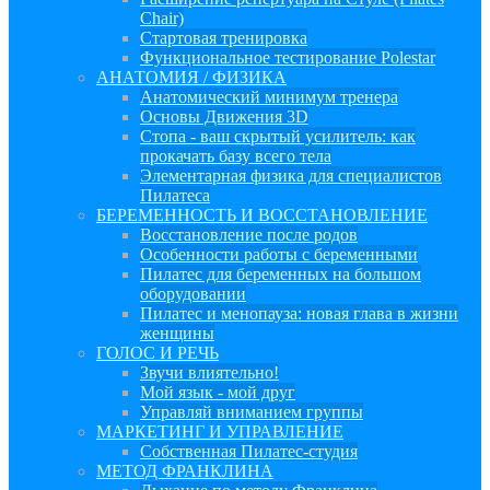
Chair)
Стартовая тренировка
Функциональное тестирование Polestar
АНАТОМИЯ / ФИЗИКА
Анатомический минимум тренера
Основы Движения 3D
Стопа - ваш скрытый усилитель: как
прокачать базу всего тела
Элементарная физика для специалистов
Пилатеса
БЕРЕМЕННОСТЬ И ВОССТАНОВЛЕНИЕ
Восстановление после родов
Особенности работы с беременными
Пилатес для беременных на большом
оборудовании
Пилатес и менопауза: новая глава в жизни
женщины
ГОЛОС И РЕЧЬ
Звучи влиятельно!
Мой язык - мой друг
Управляй вниманием группы
МАРКЕТИНГ И УПРАВЛЕНИЕ
Собственная Пилатес-студия
МЕТОД ФРАНКЛИНА