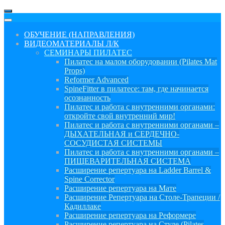
ОБУЧЕНИЕ (НАПРАВЛЕНИЯ)
ВИДЕОМАТЕРИАЛЫ Л/К
СЕМИНАРЫ ПИЛАТЕС
Пилатес на малом оборудовании (Pilates Mat
Props)
Reformer Advanced
SpineFitter в пилатесе: там, где начинается
осознанность
Пилатес и работа с внутренними органами:
откройте свой внутренний мир!
Пилатес и работа с внутренними органами –
ДЫХАТЕЛЬНАЯ и СЕРДЕЧНО-
СОСУДИСТАЯ СИСТЕМЫ
Пилатес и работа с внутренними органами –
ПИЩЕВАРИТЕЛЬНАЯ СИСТЕМА
Расширение репертуара на Ladder Barrel &
Spine Corrector
Расширение репертуара на Мате
Расширение Репертуара на Столе-Трапеции /
Кадиллаке
Расширение репертуара на Реформере
Расширение репертуара на Стуле (Pilates