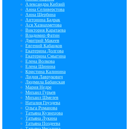
Александра Кибзий
Анна Селиверстова
Анна Щербина
Антонина Бадрак
Ася Хазиахметова
Виктория Каратаева
Владимир Фатин
Дмитрий Макеев
Евгений Кабацков
Екатерина Долгова
Екатерина Смыгина
Елена Волкова
Елена Шинина
Кристина Калинина
Лидия Лаврукович
Людмила Бабанская
Мария Недре
Михаил Гурьев
Михаил Шмелев
Наталия Груздева
Ольга Романова
Татьяна Кузнецова
Татьяна Лукина
Татьяна Поздеева
Татьяна Чесалина