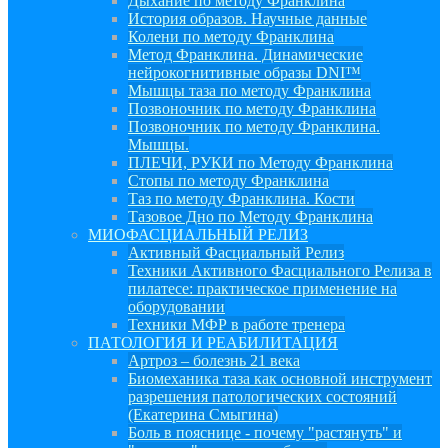
Дыхание по методу Франклина
История образов. Научные данные
Колени по методу Франклина
Метод Франклина. Динамические
нейрокогнитивные образы DNI™
Мышцы таза по методу Франклина
Позвоночник по методу Франклина
Позвоночник по методу Франклина.
Мышцы.
ПЛЕЧИ, РУКИ по Методу Франклина
Стопы по методу Франклина
Таз по методу Франклина. Кости
Тазовое Дно по Методу Франклина
МИОФАСЦИАЛЬНЫЙ РЕЛИЗ
Активный Фасциальный Релиз
Техники Активного Фасциального Релиза в
пилатесе: практическое применение на
оборудовании
Техники МФР в работе тренера
ПАТОЛОГИЯ И РЕАБИЛИТАЦИЯ
Артроз – болезнь 21 века
Биомеханика таза как основной инструмент
разрешения патологических состояний
(Екатерина Смыгина)
Боль в пояснице - почему "растянуть" и