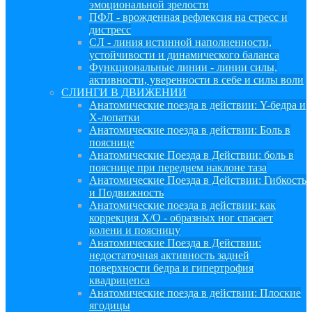
эмоциональной зрелости
ПФЛ - врожденная рефлексия на стресс и
дистресс
СЛ - линия истинной наполненности,
устойчивости и динамического баланса
Функциональные линии - линии силы,
активности, уверенности в себе и силы воли
СЛИНГИ В ДВИЖЕНИИ
Анатомические поезда в действии: Y-бедра и
Х-лопатки
Анатомические поезда в действии: Боль в
пояснице
Анатомические Поезда в Действии: боль в
пояснице при переднем наклоне таза
Анатомические Поезда в Действии: Гибкость
и Подвижность
Анатомические поезда в действии: как
коррекция Х/О - образных ног спасает
колени и поясницу
Анатомические Поезда в Действии:
недостаточная активность задней
поверхности бедра и гипертрофия
квадрицепса
Анатомические поезда в действии: Плоские
ягодицы