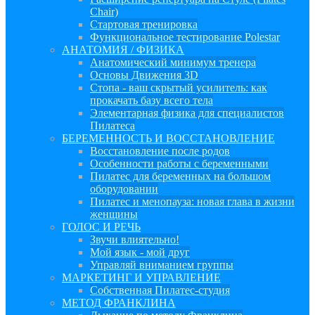
Chair)
Стартовая тренировка
Функциональное тестирование Polestar
АНАТОМИЯ / ФИЗИКА
Анатомический минимум тренера
Основы Движения 3D
Стопа - ваш скрытый усилитель: как
прокачать базу всего тела
Элементарная физика для специалистов
Пилатеса
БЕРЕМЕННОСТЬ И ВОССТАНОВЛЕНИЕ
Восстановление после родов
Особенности работы с беременными
Пилатес для беременных на большом
оборудовании
Пилатес и менопауза: новая глава в жизни
женщины
ГОЛОС И РЕЧЬ
Звучи влиятельно!
Мой язык - мой друг
Управляй вниманием группы
МАРКЕТИНГ И УПРАВЛЕНИЕ
Собственная Пилатес-студия
МЕТОД ФРАНКЛИНА