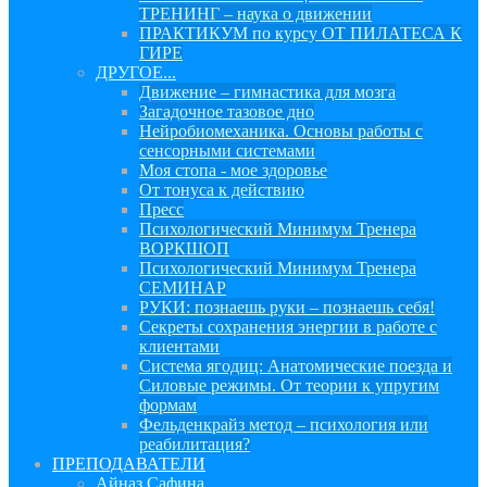
ТРЕНИНГ – наука о движении
ПРАКТИКУМ по курсу ОТ ПИЛАТЕСА К
ГИРЕ
ДРУГОЕ...
Движение – гимнастика для мозга
Загадочное тазовое дно
Нейробиомеханика. Основы работы с
сенсорными системами
Моя стопа - мое здоровье
От тонуса к действию
Пресс
Психологический Минимум Тренера
ВОРКШОП
Психологический Минимум Тренера
СЕМИНАР
РУКИ: познаешь руки – познаешь себя!
Секреты сохранения энергии в работе с
клиентами
Система ягодиц: Анатомические поезда и
Силовые режимы. От теории к упругим
формам
Фельденкрайз метод – психология или
реабилитация?
ПРЕПОДАВАТЕЛИ
Айназ Сафина