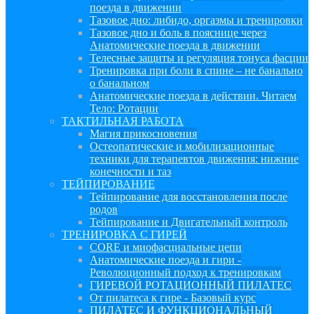
поезда в движении
Тазовое дно: либидо, оргазмы и тренировки
Тазовое дно и боль в пояснице через
Анатомические поезда в движении
Телесные защиты и регуляция тонуса фасции
Тренировка при боли в спине – не банально
о банальном
Анатомические поезда в действии. Читаем
Тело: Ротации
ТАКТИЛЬНАЯ РАБОТА
Магия прикосновения
Остеопатические и мобилизационные
техники для терапевтов движения: нижние
конечности и таз
ТЕЙПИРОВАНИЕ
Тейпирование для восстановления после
родов
Тейпирование и Двигательный контроль
ТРЕНИРОВКА С ГИРЕЙ
CORE и миофасциальные цепи
Анатомические поезда и гири -
Революционный подход к тренировкам
ГИРЕВОЙ РОТАЦИОННЫЙ ПИЛАТЕС
От пилатеса к гире - Базовый курс
ПИЛАТЕС И ФУНКЦИОНАЛЬНЫЙ