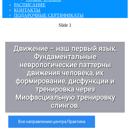
РАСПИСАНИЕ
КОНТАКТЫ
ПОДАРОЧНЫЕ СЕРТИФИКАТЫ
Slide 1
Движение – наш первый язык.
Фундаментальные
неврологические паттерны
движения человека, их
формирование, дисфункции и
тренировка через
Миофасциальную тренировку
слингов.
Все направления центра Практика