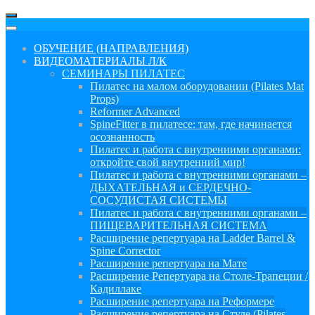
ОБУЧЕНИЕ (НАПРАВЛЕНИЯ)
ВИДЕОМАТЕРИАЛЫ Л/К
СЕМИНАРЫ ПИЛАТЕС
Пилатес на малом оборудовании (Pilates Mat
Props)
Reformer Advanced
SpineFitter в пилатесе: там, где начинается
осознанность
Пилатес и работа с внутренними органами:
откройте свой внутренний мир!
Пилатес и работа с внутренними органами –
ДЫХАТЕЛЬНАЯ и СЕРДЕЧНО-
СОСУДИСТАЯ СИСТЕМЫ
Пилатес и работа с внутренними органами –
ПИЩЕВАРИТЕЛЬНАЯ СИСТЕМА
Расширение репертуара на Ladder Barrel &
Spine Corrector
Расширение репертуара на Мате
Расширение Репертуара на Столе-Трапеции /
Кадиллаке
Расширение репертуара на Реформере
Расширение репертуара на Стуле (Pilates