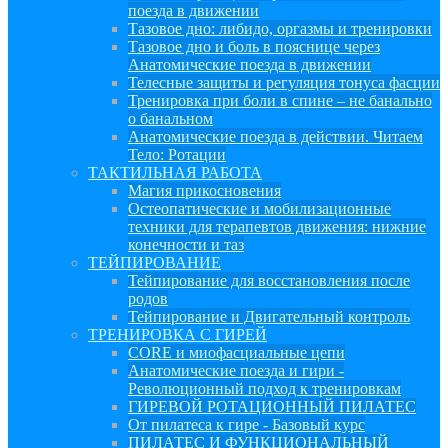
поезда в движении
Тазовое дно: либидо, оргазмы и тренировки
Тазовое дно и боль в пояснице через
Анатомические поезда в движении
Телесные защиты и регуляция тонуса фасции
Тренировка при боли в спине – не банально
о банальном
Анатомические поезда в действии. Читаем
Тело: Ротации
ТАКТИЛЬНАЯ РАБОТА
Магия прикосновения
Остеопатические и мобилизационные
техники для терапевтов движения: нижние
конечности и таз
ТЕЙПИРОВАНИЕ
Тейпирование для восстановления после
родов
Тейпирование и Двигательный контроль
ТРЕНИРОВКА С ГИРЕЙ
CORE и миофасциальные цепи
Анатомические поезда и гири -
Революционный подход к тренировкам
ГИРЕВОЙ РОТАЦИОННЫЙ ПИЛАТЕС
От пилатеса к гире - Базовый курс
ПИЛАТЕС И ФУНКЦИОНАЛЬНЫЙ