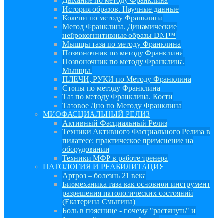
Дыхание по методу Франклина
История образов. Научные данные
Колени по методу Франклина
Метод Франклина. Динамические
нейрокогнитивные образы DNI™
Мышцы таза по методу Франклина
Позвоночник по методу Франклина
Позвоночник по методу Франклина.
Мышцы.
ПЛЕЧИ, РУКИ по Методу Франклина
Стопы по методу Франклина
Таз по методу Франклина. Кости
Тазовое Дно по Методу Франклина
МИОФАСЦИАЛЬНЫЙ РЕЛИЗ
Активный Фасциальный Релиз
Техники Активного Фасциального Релиза в
пилатесе: практическое применение на
оборудовании
Техники МФР в работе тренера
ПАТОЛОГИЯ И РЕАБИЛИТАЦИЯ
Артроз – болезнь 21 века
Биомеханика таза как основной инструмент
разрешения патологических состояний
(Екатерина Смыгина)
Боль в пояснице - почему "растянуть" и