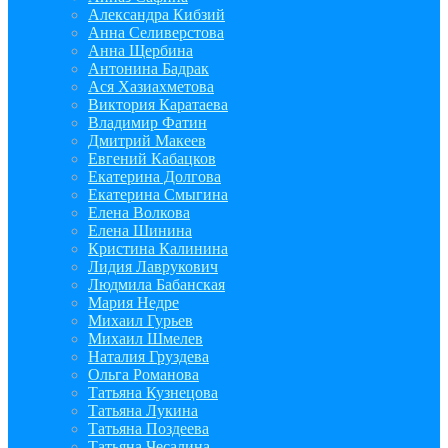
Александра Кибзий
Анна Селиверстова
Анна Щербина
Антонина Бадрак
Ася Хазиахметова
Виктория Каратаева
Владимир Фатин
Дмитрий Макеев
Евгений Кабацков
Екатерина Долгова
Екатерина Смыгина
Елена Волкова
Елена Шинина
Кристина Калинина
Лидия Лаврукович
Людмила Бабанская
Мария Недре
Михаил Гурьев
Михаил Шмелев
Наталия Груздева
Ольга Романова
Татьяна Кузнецова
Татьяна Лукина
Татьяна Поздеева
Татьяна Чесалина