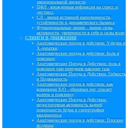
эмоциональной зрелости
ПФЛ - врожденная рефлексия на стресс и
дистресс
СЛ - линия истинной наполненности,
устойчивости и динамического баланса
Функциональные линии - линии силы,
активности, уверенности в себе и силы воли
СЛИНГИ В ДВИЖЕНИИ
Анатомические поезда в действии: Y-бедра и
Х-лопатки
Анатомические поезда в действии: Боль в
пояснице
Анатомические Поезда в Действии: боль в
пояснице при переднем наклоне таза
Анатомические Поезда в Действии: Гибкость
и Подвижность
Анатомические поезда в действии: как
коррекция Х/О - образных ног спасает
колени и поясницу
Анатомические Поезда в Действии:
недостаточная активность задней
поверхности бедра и гипертрофия
квадрицепса
Анатомические поезда в действии: Плоские
ягодицы