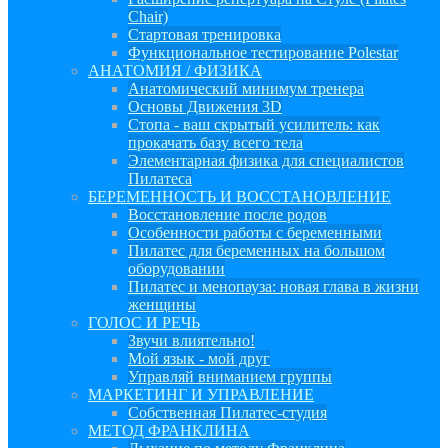
Chair)
Стартовая тренировка
Функциональное тестирование Polestar
АНАТОМИЯ / ФИЗИКА
Анатомический минимум тренера
Основы Движения 3D
Стопа - ваш скрытый усилитель: как
прокачать базу всего тела
Элементарная физика для специалистов
Пилатеса
БЕРЕМЕННОСТЬ И ВОССТАНОВЛЕНИЕ
Восстановление после родов
Особенности работы с беременными
Пилатес для беременных на большом
оборудовании
Пилатес и менопауза: новая глава в жизни
женщины
ГОЛОС И РЕЧЬ
Звучи влиятельно!
Мой язык - мой друг
Управляй вниманием группы
МАРКЕТИНГ И УПРАВЛЕНИЕ
Собственная Пилатес-студия
МЕТОД ФРАНКЛИНА