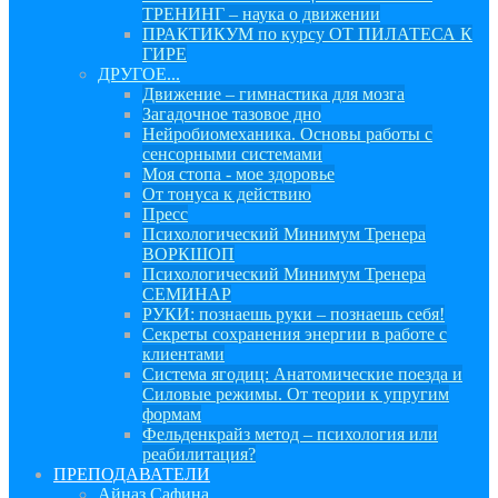
ТРЕНИНГ – наука о движении
ПРАКТИКУМ по курсу ОТ ПИЛАТЕСА К
ГИРЕ
ДРУГОЕ...
Движение – гимнастика для мозга
Загадочное тазовое дно
Нейробиомеханика. Основы работы с
сенсорными системами
Моя стопа - мое здоровье
От тонуса к действию
Пресс
Психологический Минимум Тренера
ВОРКШОП
Психологический Минимум Тренера
СЕМИНАР
РУКИ: познаешь руки – познаешь себя!
Секреты сохранения энергии в работе с
клиентами
Система ягодиц: Анатомические поезда и
Силовые режимы. От теории к упругим
формам
Фельденкрайз метод – психология или
реабилитация?
ПРЕПОДАВАТЕЛИ
Айназ Сафина