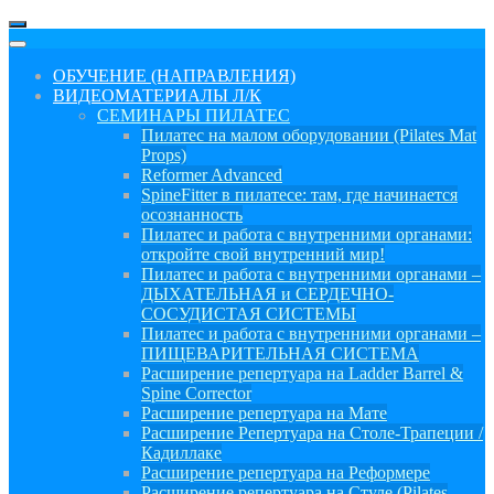
ОБУЧЕНИЕ (НАПРАВЛЕНИЯ)
ВИДЕОМАТЕРИАЛЫ Л/К
СЕМИНАРЫ ПИЛАТЕС
Пилатес на малом оборудовании (Pilates Mat
Props)
Reformer Advanced
SpineFitter в пилатесе: там, где начинается
осознанность
Пилатес и работа с внутренними органами:
откройте свой внутренний мир!
Пилатес и работа с внутренними органами –
ДЫХАТЕЛЬНАЯ и СЕРДЕЧНО-
СОСУДИСТАЯ СИСТЕМЫ
Пилатес и работа с внутренними органами –
ПИЩЕВАРИТЕЛЬНАЯ СИСТЕМА
Расширение репертуара на Ladder Barrel &
Spine Corrector
Расширение репертуара на Мате
Расширение Репертуара на Столе-Трапеции /
Кадиллаке
Расширение репертуара на Реформере
Расширение репертуара на Стуле (Pilates