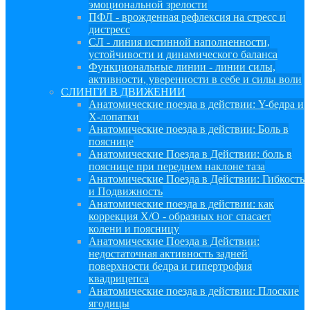
эмоциональной зрелости
ПФЛ - врожденная рефлексия на стресс и
дистресс
СЛ - линия истинной наполненности,
устойчивости и динамического баланса
Функциональные линии - линии силы,
активности, уверенности в себе и силы воли
СЛИНГИ В ДВИЖЕНИИ
Анатомические поезда в действии: Y-бедра и
Х-лопатки
Анатомические поезда в действии: Боль в
пояснице
Анатомические Поезда в Действии: боль в
пояснице при переднем наклоне таза
Анатомические Поезда в Действии: Гибкость
и Подвижность
Анатомические поезда в действии: как
коррекция Х/О - образных ног спасает
колени и поясницу
Анатомические Поезда в Действии:
недостаточная активность задней
поверхности бедра и гипертрофия
квадрицепса
Анатомические поезда в действии: Плоские
ягодицы