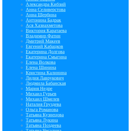
Александра Кибзий
Анна Селиверстова
Анна Щербина
Антонина Бадрак
Ася Хазиахметова
Виктория Каратаева
Владимир Фатин
Дмитрий Макеев
Евгений Кабацков
Екатерина Долгова
Екатерина Смыгина
Елена Волкова
Елена Шинина
Кристина Калинина
Лидия Лаврукович
Людмила Бабанская
Мария Недре
Михаил Гурьев
Михаил Шмелев
Наталия Груздева
Ольга Романова
Татьяна Кузнецова
Татьяна Лукина
Татьяна Поздеева
Татьяна Чесалина