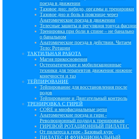
поезда в движении
Тазовое дно: либидо, оргазмы и тренировки
Тазовое дно и боль в пояснице через
Анатомические поезда в движении
Телесные защиты и регуляция тонуса фасции
Тренировка при боли в спине – не банально
о банальном
Анатомические поезда в действии. Читаем
Тело: Ротации
ТАКТИЛЬНАЯ РАБОТА
Магия прикосновения
Остеопатические и мобилизационные
техники для терапевтов движения: нижние
конечности и таз
ТЕЙПИРОВАНИЕ
Тейпирование для восстановления после
родов
Тейпирование и Двигательный контроль
ТРЕНИРОВКА С ГИРЕЙ
CORE и миофасциальные цепи
Анатомические поезда и гири -
Революционный подход к тренировкам
ГИРЕВОЙ РОТАЦИОННЫЙ ПИЛАТЕС
От пилатеса к гире - Базовый курс
ПИЛАТЕС И ФУНКЦИОНАЛЬНЫЙ