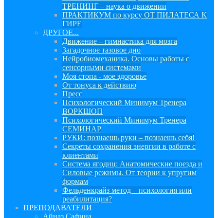
ТРЕНИНГ – наука о движении
ПРАКТИКУМ по курсу ОТ ПИЛАТЕСА К
ГИРЕ
ДРУГОЕ...
Движение – гимнастика для мозга
Загадочное тазовое дно
Нейробиомеханика. Основы работы с
сенсорными системами
Моя стопа - мое здоровье
От тонуса к действию
Пресс
Психологический Минимум Тренера
ВОРКШОП
Психологический Минимум Тренера
СЕМИНАР
РУКИ: познаешь руки – познаешь себя!
Секреты сохранения энергии в работе с
клиентами
Система ягодиц: Анатомические поезда и
Силовые режимы. От теории к упругим
формам
Фельденкрайз метод – психология или
реабилитация?
ПРЕПОДАВАТЕЛИ
Айназ Сафина