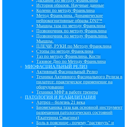
Дыхание по методу Франклина
История образов. Научные данные
Колени по методу Франклина
Метод Франклина. Динамические
нейрокогнитивные образы DNI™
Мышцы таза по методу Франклина
Позвоночник по методу Франклина
Позвоночник по методу Франклина.
Мышцы.
ПЛЕЧИ, РУКИ по Методу Франклина
Стопы по методу Франклина
Таз по методу Франклина. Кости
Тазовое Дно по Методу Франклина
МИОФАСЦИАЛЬНЫЙ РЕЛИЗ
Активный Фасциальный Релиз
Техники Активного Фасциального Релиза в
пилатесе: практическое применение на
оборудовании
Техники МФР в работе тренера
ПАТОЛОГИЯ И РЕАБИЛИТАЦИЯ
Артроз – болезнь 21 века
Биомеханика таза как основной инструмент
разрешения патологических состояний
(Екатерина Смыгина)
Боль в пояснице - почему "растянуть" и