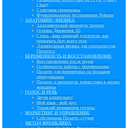
Chair)
Стартовая тренировка
Функциональное тестирование Polestar
АНАТОМИЯ / ФИЗИКА
Анатомический минимум тренера
Основы Движения 3D
Стопа - ваш скрытый усилитель: как
прокачать базу всего тела
Элементарная физика для специалистов
Пилатеса
БЕРЕМЕННОСТЬ И ВОССТАНОВЛЕНИЕ
Восстановление после родов
Особенности работы с беременными
Пилатес для беременных на большом
оборудовании
Пилатес и менопауза: новая глава в жизни
женщины
ГОЛОС И РЕЧЬ
Звучи влиятельно!
Мой язык - мой друг
Управляй вниманием группы
МАРКЕТИНГ И УПРАВЛЕНИЕ
Собственная Пилатес-студия
МЕТОД ФРАНКЛИНА