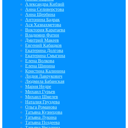
Александра Кибзий
Анна Селиверстова
Анна Щербина
Антонина Бадрак
Ася Хазиахметова
Виктория Каратаева
Владимир Фатин
Дмитрий Макеев
Евгений Кабацков
Екатерина Долгова
Екатерина Смыгина
Елена Волкова
Елена Шинина
Кристина Калинина
Лидия Лаврукович
Людмила Бабанская
Мария Недре
Михаил Гурьев
Михаил Шмелев
Наталия Груздева
Ольга Романова
Татьяна Кузнецова
Татьяна Лукина
Татьяна Поздеева
Татьяна Чесалина