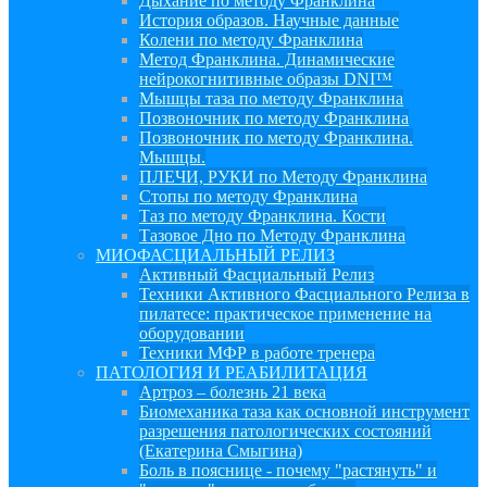
Дыхание по методу Франклина
История образов. Научные данные
Колени по методу Франклина
Метод Франклина. Динамические
нейрокогнитивные образы DNI™
Мышцы таза по методу Франклина
Позвоночник по методу Франклина
Позвоночник по методу Франклина.
Мышцы.
ПЛЕЧИ, РУКИ по Методу Франклина
Стопы по методу Франклина
Таз по методу Франклина. Кости
Тазовое Дно по Методу Франклина
МИОФАСЦИАЛЬНЫЙ РЕЛИЗ
Активный Фасциальный Релиз
Техники Активного Фасциального Релиза в
пилатесе: практическое применение на
оборудовании
Техники МФР в работе тренера
ПАТОЛОГИЯ И РЕАБИЛИТАЦИЯ
Артроз – болезнь 21 века
Биомеханика таза как основной инструмент
разрешения патологических состояний
(Екатерина Смыгина)
Боль в пояснице - почему "растянуть" и