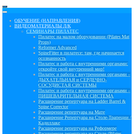
ОБУЧЕНИЕ (НАПРАВЛЕНИЯ)
ВИДЕОМАТЕРИАЛЫ Л/К
СЕМИНАРЫ ПИЛАТЕС
Пилатес на малом оборудовании (Pilates Mat
Props)
Reformer Advanced
SpineFitter в пилатесе: там, где начинается
осознанность
Пилатес и работа с внутренними органами:
откройте свой внутренний мир!
Пилатес и работа с внутренними органами –
ДЫХАТЕЛЬНАЯ и СЕРДЕЧНО-
СОСУДИСТАЯ СИСТЕМЫ
Пилатес и работа с внутренними органами –
ПИЩЕВАРИТЕЛЬНАЯ СИСТЕМА
Расширение репертуара на Ladder Barrel &
Spine Corrector
Расширение репертуара на Мате
Расширение Репертуара на Столе-Трапеции /
Кадиллаке
Расширение репертуара на Реформере
Расширение репертуара на Стуле (Pilates