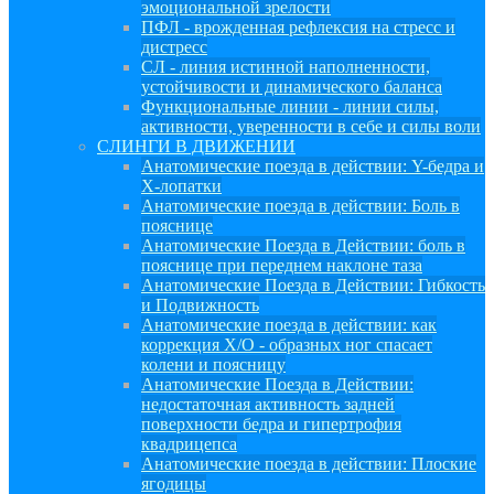
эмоциональной зрелости
ПФЛ - врожденная рефлексия на стресс и
дистресс
СЛ - линия истинной наполненности,
устойчивости и динамического баланса
Функциональные линии - линии силы,
активности, уверенности в себе и силы воли
СЛИНГИ В ДВИЖЕНИИ
Анатомические поезда в действии: Y-бедра и
Х-лопатки
Анатомические поезда в действии: Боль в
пояснице
Анатомические Поезда в Действии: боль в
пояснице при переднем наклоне таза
Анатомические Поезда в Действии: Гибкость
и Подвижность
Анатомические поезда в действии: как
коррекция Х/О - образных ног спасает
колени и поясницу
Анатомические Поезда в Действии:
недостаточная активность задней
поверхности бедра и гипертрофия
квадрицепса
Анатомические поезда в действии: Плоские
ягодицы