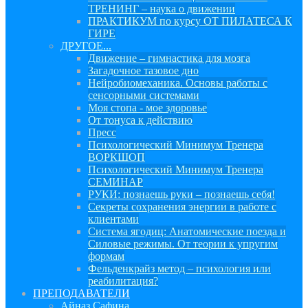
ТРЕНИНГ – наука о движении
ПРАКТИКУМ по курсу ОТ ПИЛАТЕСА К
ГИРЕ
ДРУГОЕ...
Движение – гимнастика для мозга
Загадочное тазовое дно
Нейробиомеханика. Основы работы с
сенсорными системами
Моя стопа - мое здоровье
От тонуса к действию
Пресс
Психологический Минимум Тренера
ВОРКШОП
Психологический Минимум Тренера
СЕМИНАР
РУКИ: познаешь руки – познаешь себя!
Секреты сохранения энергии в работе с
клиентами
Система ягодиц: Анатомические поезда и
Силовые режимы. От теории к упругим
формам
Фельденкрайз метод – психология или
реабилитация?
ПРЕПОДАВАТЕЛИ
Айназ Сафина