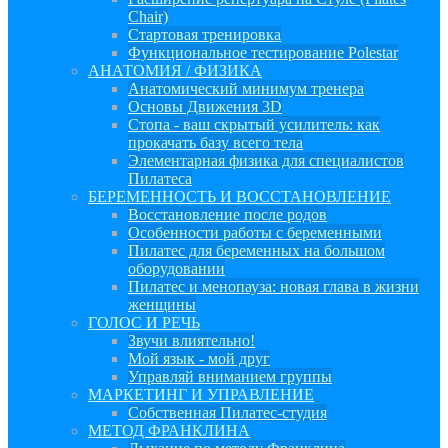
Chair)
Стартовая тренировка
Функциональное тестирование Polestar
АНАТОМИЯ / ФИЗИКА
Анатомический минимум тренера
Основы Движения 3D
Стопа - ваш скрытый усилитель: как
прокачать базу всего тела
Элементарная физика для специалистов
Пилатеса
БЕРЕМЕННОСТЬ И ВОССТАНОВЛЕНИЕ
Восстановление после родов
Особенности работы с беременными
Пилатес для беременных на большом
оборудовании
Пилатес и менопауза: новая глава в жизни
женщины
ГОЛОС И РЕЧЬ
Звучи влиятельно!
Мой язык - мой друг
Управляй вниманием группы
МАРКЕТИНГ И УПРАВЛЕНИЕ
Собственная Пилатес-студия
МЕТОД ФРАНКЛИНА