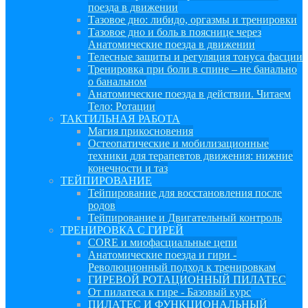
поезда в движении
Тазовое дно: либидо, оргазмы и тренировки
Тазовое дно и боль в пояснице через
Анатомические поезда в движении
Телесные защиты и регуляция тонуса фасции
Тренировка при боли в спине – не банально
о банальном
Анатомические поезда в действии. Читаем
Тело: Ротации
ТАКТИЛЬНАЯ РАБОТА
Магия прикосновения
Остеопатические и мобилизационные
техники для терапевтов движения: нижние
конечности и таз
ТЕЙПИРОВАНИЕ
Тейпирование для восстановления после
родов
Тейпирование и Двигательный контроль
ТРЕНИРОВКА С ГИРЕЙ
CORE и миофасциальные цепи
Анатомические поезда и гири -
Революционный подход к тренировкам
ГИРЕВОЙ РОТАЦИОННЫЙ ПИЛАТЕС
От пилатеса к гире - Базовый курс
ПИЛАТЕС И ФУНКЦИОНАЛЬНЫЙ