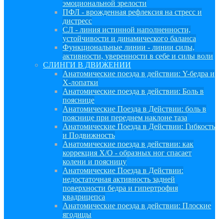
эмоциональной зрелости
ПФЛ - врожденная рефлексия на стресс и
дистресс
СЛ - линия истинной наполненности,
устойчивости и динамического баланса
Функциональные линии - линии силы,
активности, уверенности в себе и силы воли
СЛИНГИ В ДВИЖЕНИИ
Анатомические поезда в действии: Y-бедра и
Х-лопатки
Анатомические поезда в действии: Боль в
пояснице
Анатомические Поезда в Действии: боль в
пояснице при переднем наклоне таза
Анатомические Поезда в Действии: Гибкость
и Подвижность
Анатомические поезда в действии: как
коррекция Х/О - образных ног спасает
колени и поясницу
Анатомические Поезда в Действии:
недостаточная активность задней
поверхности бедра и гипертрофия
квадрицепса
Анатомические поезда в действии: Плоские
ягодицы