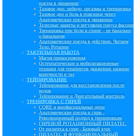
поезда в движении
Тазовое дно: либидо, оргазмы и тренировки
Тазовое дно и боль в пояснице через
Анатомические поезда в движении
Телесные защиты и регуляция тонуса фасции
Тренировка при боли в спине – не банально
о банальном
Анатомические поезда в действии. Читаем
Тело: Ротации
ТАКТИЛЬНАЯ РАБОТА
Магия прикосновения
Остеопатические и мобилизационные
техники для терапевтов движения: нижние
конечности и таз
ТЕЙПИРОВАНИЕ
Тейпирование для восстановления после
родов
Тейпирование и Двигательный контроль
ТРЕНИРОВКА С ГИРЕЙ
CORE и миофасциальные цепи
Анатомические поезда и гири -
Революционный подход к тренировкам
ГИРЕВОЙ РОТАЦИОННЫЙ ПИЛАТЕС
От пилатеса к гире - Базовый курс
ПИЛАТЕС И ФУНКЦИОНАЛЬНЫЙ