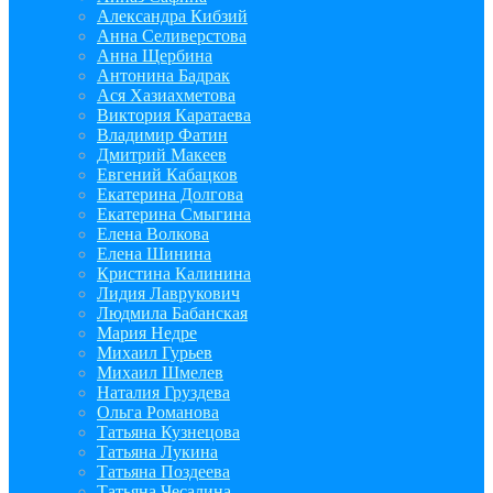
Александра Кибзий
Анна Селиверстова
Анна Щербина
Антонина Бадрак
Ася Хазиахметова
Виктория Каратаева
Владимир Фатин
Дмитрий Макеев
Евгений Кабацков
Екатерина Долгова
Екатерина Смыгина
Елена Волкова
Елена Шинина
Кристина Калинина
Лидия Лаврукович
Людмила Бабанская
Мария Недре
Михаил Гурьев
Михаил Шмелев
Наталия Груздева
Ольга Романова
Татьяна Кузнецова
Татьяна Лукина
Татьяна Поздеева
Татьяна Чесалина