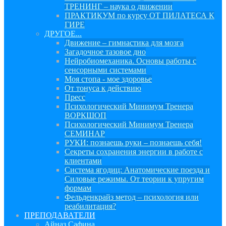
ТРЕНИНГ – наука о движении
ПРАКТИКУМ по курсу ОТ ПИЛАТЕСА К
ГИРЕ
ДРУГОЕ...
Движение – гимнастика для мозга
Загадочное тазовое дно
Нейробиомеханика. Основы работы с
сенсорными системами
Моя стопа - мое здоровье
От тонуса к действию
Пресс
Психологический Минимум Тренера
ВОРКШОП
Психологический Минимум Тренера
СЕМИНАР
РУКИ: познаешь руки – познаешь себя!
Секреты сохранения энергии в работе с
клиентами
Система ягодиц: Анатомические поезда и
Силовые режимы. От теории к упругим
формам
Фельденкрайз метод – психология или
реабилитация?
ПРЕПОДАВАТЕЛИ
Айназ Сафина