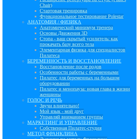
Chair)
Стартовая тренировка
Функциональное тестирование Polestar
АНАТОМИЯ / ФИЗИКА
Анатомический минимум тренера
Основы Движения 3D
Стопа - ваш скрытый усилитель: как
прокачать базу всего тела
Элементарная физика для специалистов
Пилатеса
БЕРЕМЕННОСТЬ И ВОССТАНОВЛЕНИЕ
Восстановление после родов
Особенности работы с беременными
Пилатес для беременных на большом
оборудовании
Пилатес и менопауза: новая глава в жизни
женщины
ГОЛОС И РЕЧЬ
Звучи влиятельно!
Мой язык - мой друг
Управляй вниманием группы
МАРКЕТИНГ И УПРАВЛЕНИЕ
Собственная Пилатес-студия
МЕТОД ФРАНКЛИНА