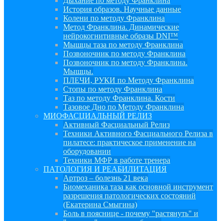
Дыхание по методу Франклина
История образов. Научные данные
Колени по методу Франклина
Метод Франклина. Динамические
нейрокогнитивные образы DNI™
Мышцы таза по методу Франклина
Позвоночник по методу Франклина
Позвоночник по методу Франклина.
Мышцы.
ПЛЕЧИ, РУКИ по Методу Франклина
Стопы по методу Франклина
Таз по методу Франклина. Кости
Тазовое Дно по Методу Франклина
МИОФАСЦИАЛЬНЫЙ РЕЛИЗ
Активный Фасциальный Релиз
Техники Активного Фасциального Релиза в
пилатесе: практическое применение на
оборудовании
Техники МФР в работе тренера
ПАТОЛОГИЯ И РЕАБИЛИТАЦИЯ
Артроз – болезнь 21 века
Биомеханика таза как основной инструмент
разрешения патологических состояний
(Екатерина Смыгина)
Боль в пояснице - почему "растянуть" и