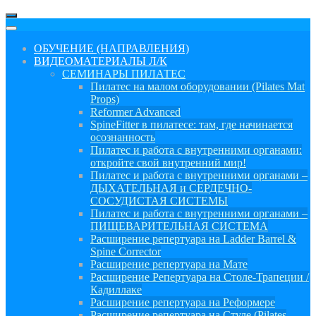
ОБУЧЕНИЕ (НАПРАВЛЕНИЯ)
ВИДЕОМАТЕРИАЛЫ Л/К
СЕМИНАРЫ ПИЛАТЕС
Пилатес на малом оборудовании (Pilates Mat
Props)
Reformer Advanced
SpineFitter в пилатесе: там, где начинается
осознанность
Пилатес и работа с внутренними органами:
откройте свой внутренний мир!
Пилатес и работа с внутренними органами –
ДЫХАТЕЛЬНАЯ и СЕРДЕЧНО-
СОСУДИСТАЯ СИСТЕМЫ
Пилатес и работа с внутренними органами –
ПИЩЕВАРИТЕЛЬНАЯ СИСТЕМА
Расширение репертуара на Ladder Barrel &
Spine Corrector
Расширение репертуара на Мате
Расширение Репертуара на Столе-Трапеции /
Кадиллаке
Расширение репертуара на Реформере
Расширение репертуара на Стуле (Pilates