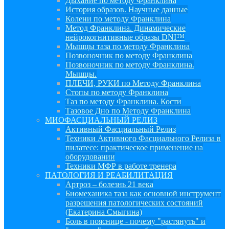
Дыхание по методу Франклина
История образов. Научные данные
Колени по методу Франклина
Метод Франклина. Динамические
нейрокогнитивные образы DNI™
Мышцы таза по методу Франклина
Позвоночник по методу Франклина
Позвоночник по методу Франклина.
Мышцы.
ПЛЕЧИ, РУКИ по Методу Франклина
Стопы по методу Франклина
Таз по методу Франклина. Кости
Тазовое Дно по Методу Франклина
МИОФАСЦИАЛЬНЫЙ РЕЛИЗ
Активный Фасциальный Релиз
Техники Активного Фасциального Релиза в
пилатесе: практическое применение на
оборудовании
Техники МФР в работе тренера
ПАТОЛОГИЯ И РЕАБИЛИТАЦИЯ
Артроз – болезнь 21 века
Биомеханика таза как основной инструмент
разрешения патологических состояний
(Екатерина Смыгина)
Боль в пояснице - почему "растянуть" и