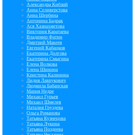
Александра Кибзий
Анна Селиверстова
Анна Щербина
Антонина Бадрак
Ася Хазиахметова
Виктория Каратаева
Владимир Фатин
Дмитрий Макеев
Евгений Кабацков
Екатерина Долгова
Екатерина Смыгина
Елена Волкова
Елена Шинина
Кристина Калинина
Лидия Лаврукович
Людмила Бабанская
Мария Недре
Михаил Гурьев
Михаил Шмелев
Наталия Груздева
Ольга Романова
Татьяна Кузнецова
Татьяна Лукина
Татьяна Поздеева
Татьяна Чесалина