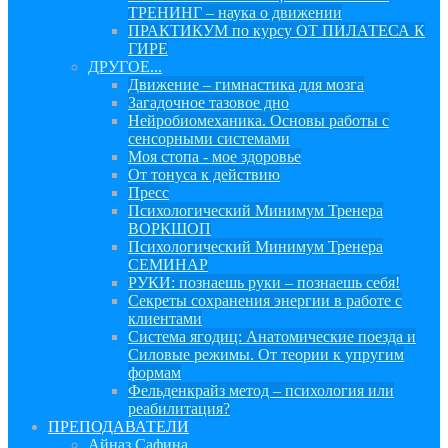
ТРЕНИНГ – наука о движении
ПРАКТИКУМ по курсу ОТ ПИЛАТЕСА К
ГИРЕ
ДРУГОЕ...
Движение – гимнастика для мозга
Загадочное тазовое дно
Нейробиомеханика. Основы работы с
сенсорными системами
Моя стопа - мое здоровье
От тонуса к действию
Пресс
Психологический Минимум Тренера
ВОРКШОП
Психологический Минимум Тренера
СЕМИНАР
РУКИ: познаешь руки – познаешь себя!
Секреты сохранения энергии в работе с
клиентами
Система ягодиц: Анатомические поезда и
Силовые режимы. От теории к упругим
формам
Фельденкрайз метод – психология или
реабилитация?
ПРЕПОДАВАТЕЛИ
Айназ Сафина