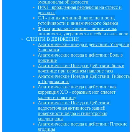
эмоциональной зрелости
ПФЛ - врожденная рефлексия на стресс и
дистресс
СЛ - линия истинной наполненности,
устойчивости и динамического баланса
Функциональные линии - линии силы,
активности, уверенности в себе и силы воли
СЛИНГИ В ДВИЖЕНИИ
Анатомические поезда в действии: Y-бедра и
Х-лопатки
Анатомические поезда в действии: Боль в
пояснице
Анатомические Поезда в Действии: боль в
пояснице при переднем наклоне таза
Анатомические Поезда в Действии: Гибкость
и Подвижность
Анатомические поезда в действии: как
коррекция Х/О - образных ног спасает
колени и поясницу
Анатомические Поезда в Действии:
недостаточная активность задней
поверхности бедра и гипертрофия
квадрицепса
Анатомические поезда в действии: Плоские
ягодицы