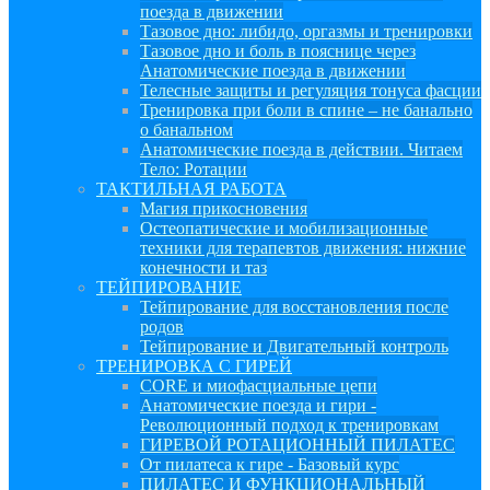
поезда в движении
Тазовое дно: либидо, оргазмы и тренировки
Тазовое дно и боль в пояснице через
Анатомические поезда в движении
Телесные защиты и регуляция тонуса фасции
Тренировка при боли в спине – не банально
о банальном
Анатомические поезда в действии. Читаем
Тело: Ротации
ТАКТИЛЬНАЯ РАБОТА
Магия прикосновения
Остеопатические и мобилизационные
техники для терапевтов движения: нижние
конечности и таз
ТЕЙПИРОВАНИЕ
Тейпирование для восстановления после
родов
Тейпирование и Двигательный контроль
ТРЕНИРОВКА С ГИРЕЙ
CORE и миофасциальные цепи
Анатомические поезда и гири -
Революционный подход к тренировкам
ГИРЕВОЙ РОТАЦИОННЫЙ ПИЛАТЕС
От пилатеса к гире - Базовый курс
ПИЛАТЕС И ФУНКЦИОНАЛЬНЫЙ