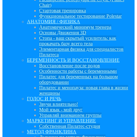
Chair)
Стартовая тренировка
Функциональное тестирование Polestar
АНАТОМИЯ / ФИЗИКА
Анатомический минимум тренера
Основы Движения 3D
Стопа - ваш скрытый усилитель: как
прокачать базу всего тела
Элементарная физика для специалистов
Пилатеса
БЕРЕМЕННОСТЬ И ВОССТАНОВЛЕНИЕ
Восстановление после родов
Особенности работы с беременными
Пилатес для беременных на большом
оборудовании
Пилатес и менопауза: новая глава в жизни
женщины
ГОЛОС И РЕЧЬ
Звучи влиятельно!
Мой язык - мой друг
Управляй вниманием группы
МАРКЕТИНГ И УПРАВЛЕНИЕ
Собственная Пилатес-студия
МЕТОД ФРАНКЛИНА