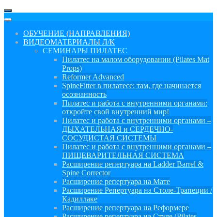
ОБУЧЕНИЕ (НАПРАВЛЕНИЯ)
ВИДЕОМАТЕРИАЛЫ Л/К
СЕМИНАРЫ ПИЛАТЕС
Пилатес на малом оборудовании (Pilates Mat
Props)
Reformer Advanced
SpineFitter в пилатесе: там, где начинается
осознанность
Пилатес и работа с внутренними органами:
откройте свой внутренний мир!
Пилатес и работа с внутренними органами –
ДЫХАТЕЛЬНАЯ и СЕРДЕЧНО-
СОСУДИСТАЯ СИСТЕМЫ
Пилатес и работа с внутренними органами –
ПИЩЕВАРИТЕЛЬНАЯ СИСТЕМА
Расширение репертуара на Ladder Barrel &
Spine Corrector
Расширение репертуара на Мате
Расширение Репертуара на Столе-Трапеции /
Кадиллаке
Расширение репертуара на Реформере
Расширение репертуара на Стуле (Pilates