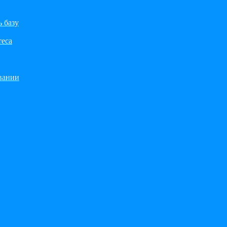
ь базу
теса
вании