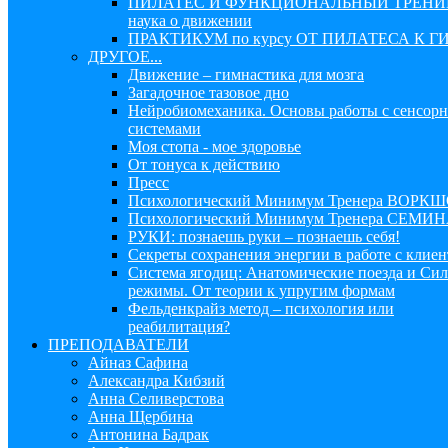
ПИЛАТЕС И ФУНКЦИОНАЛЬНЫЙ ТРЕНИ
наука о движении
ПРАКТИКУМ по курсу ОТ ПИЛАТЕСА К Г
ДРУГОЕ...
Движение – гимнастика для мозга
Загадочное тазовое дно
Нейробиомеханика. Основы работы с сенсор
системами
Моя стопа - мое здоровье
От тонуса к действию
Пресс
Психологический Минимум Тренера ВОРК
Психологический Минимум Тренера СЕМИ
РУКИ: познаешь руки – познаешь себя!
Секреты сохранения энергии в работе с клие
Система ягодиц: Анатомические поезда и Си
режимы. От теории к упругим формам
Фельденкрайз метод – психология или
реабилитация?
ПРЕПОДАВАТЕЛИ
Айназ Сафина
Александра Кибзий
Анна Селиверстова
Анна Щербина
Антонина Бадрак