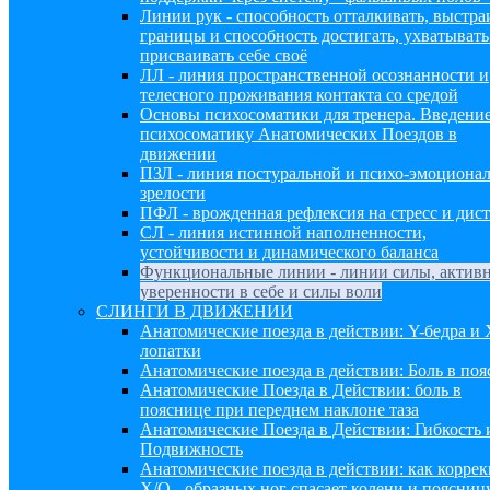
Линии рук - способность отталкивать, выстра
границы и способность достигать, ухватывать
присваивать себе своё
ЛЛ - линия пространственной осознанности и
телесного проживания контакта со средой
Основы психосоматики для тренера. Введение
психосоматику Анатомических Поездов в
движении
ПЗЛ - линия постуральной и психо-эмоциона
зрелости
ПФЛ - врожденная рефлексия на стресс и дист
СЛ - линия истинной наполненности,
устойчивости и динамического баланса
Функциональные линии - линии силы, активн
уверенности в себе и силы воли
СЛИНГИ В ДВИЖЕНИИ
Анатомические поезда в действии: Y-бедра и 
лопатки
Анатомические поезда в действии: Боль в по
Анатомические Поезда в Действии: боль в
пояснице при переднем наклоне таза
Анатомические Поезда в Действии: Гибкость 
Подвижность
Анатомические поезда в действии: как корре
Х/О - образных ног спасает колени и поясниц