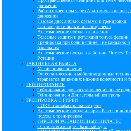
Пространственная медицина или зачем челов
движение
Работа с крестцом через Анатомические поезд
движении
Тазовое дно: либидо, оргазмы и тренировки
Тазовое дно и боль в пояснице через
Анатомические поезда в движении
Телесные защиты и регуляция тонуса фасции
Тренировка при боли в спине – не банально о
банальном
Анатомические поезда в действии. Читаем Те
Ротации
ТАКТИЛЬНАЯ РАБОТА
Магия прикосновения
Остеопатические и мобилизационные техники
терапевтов движения: нижние конечности и т
ТЕЙПИРОВАНИЕ
Тейпирование для восстановления после родо
Тейпирование и Двигательный контроль
ТРЕНИРОВКА С ГИРЕЙ
CORE и миофасциальные цепи
Анатомические поезда и гири - Революцион
подход к тренировкам
ГИРЕВОЙ РОТАЦИОННЫЙ ПИЛАТЕС
От пилатеса к гире - Базовый курс