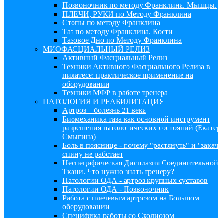
Позвоночник по методу Франклина. Мышцы.
ПЛЕЧИ, РУКИ по Методу Франклина
Стопы по методу Франклина
Таз по методу Франклина. Кости
Тазовое Дно по Методу Франклина
МИОФАСЦИАЛЬНЫЙ РЕЛИЗ
Активный Фасциальный Релиз
Техники Активного Фасциального Релиза в
пилатесе: практическое применение на
оборудовании
Техники МФР в работе тренера
ПАТОЛОГИЯ И РЕАБИЛИТАЦИЯ
Артроз – болезнь 21 века
Биомеханика таза как основной инструмент
разрешения патологических состояний (Екате
Смыгина)
Боль в пояснице - почему "растянуть" и "закач
спину не работает
Неспецифическая Дисплазия Соединительной
Ткани. Что нужно знать тренеру?
Патологии ОДА - артроз крупных суставов
Патологии ОДА - Позвоночник
Работа с плечевым артрозом на Большом
оборудовании
Специфика работы со Сколиозом