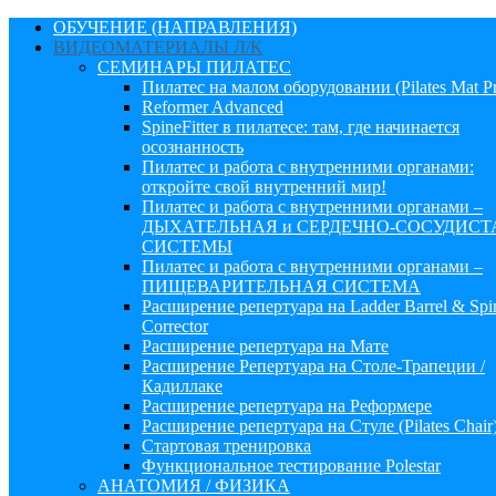
ОБУЧЕНИЕ (НАПРАВЛЕНИЯ)
ВИДЕОМАТЕРИАЛЫ Л/К
СЕМИНАРЫ ПИЛАТЕС
Пилатес на малом оборудовании (Pilates Mat P
Reformer Advanced
SpineFitter в пилатесе: там, где начинается
осознанность
Пилатес и работа с внутренними органами:
откройте свой внутренний мир!
Пилатес и работа с внутренними органами –
ДЫХАТЕЛЬНАЯ и СЕРДЕЧНО-СОСУДИСТ
СИСТЕМЫ
Пилатес и работа с внутренними органами –
ПИЩЕВАРИТЕЛЬНАЯ СИСТЕМА
Расширение репертуара на Ladder Barrel & Spi
Corrector
Расширение репертуара на Мате
Расширение Репертуара на Столе-Трапеции /
Кадиллаке
Расширение репертуара на Реформере
Расширение репертуара на Стуле (Pilates Chair
Стартовая тренировка
Функциональное тестирование Polestar
АНАТОМИЯ / ФИЗИКА