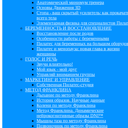
Анатомический минимум тренера
Основы Движения 3D
Стопа - ваш скрытый усилитель: как прокачат
всего тела
Элементарная физика для специалистов Пила
БЕРЕМЕННОСТЬ И ВОССТАНОВЛЕНИЕ
Восстановление после родов
Особенности работы с беременными
Пилатес для беременных на большом оборудо
Пилатес и менопауза: новая глава в жизни
женщины
ГОЛОС И РЕЧЬ
Звучи влиятельно!
Мой язык - мой друг
Управляй вниманием группы
МАРКЕТИНГ И УПРАВЛЕНИЕ
Собственная Пилатес-студия
МЕТОД ФРАНКЛИНА
Дыхание по методу Франклина
История образов. Научные данные
Колени по методу Франклина
Метод Франклина. Динамические
нейрокогнитивные образы DNI™
Мышцы таза по методу Франклина
Позвоночник по методу Франклина