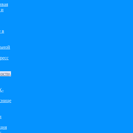
ивая
 и
 в
льной
ресс
ости,
Х-
яснице
и
кция
у